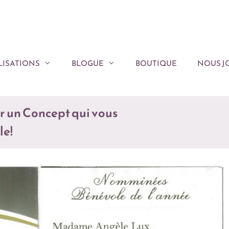
LISATIONS
BLOGUE
BOUTIQUE
NOUS J
r un Concept qui vous
e!​